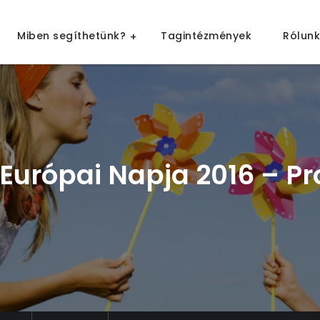
árosi Pedagógiai Szakszolgálat
Miben segíthetünk?
Tagintézmények
Rólunk
pest
Európai Napja 2016 – P