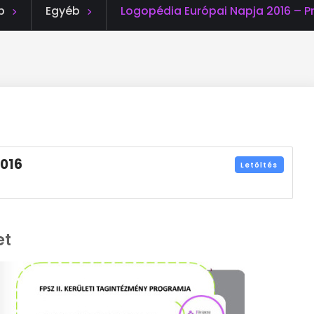
p
Egyéb
Logopédia Európai Napja 2016 – 
2016
Letöltés
et