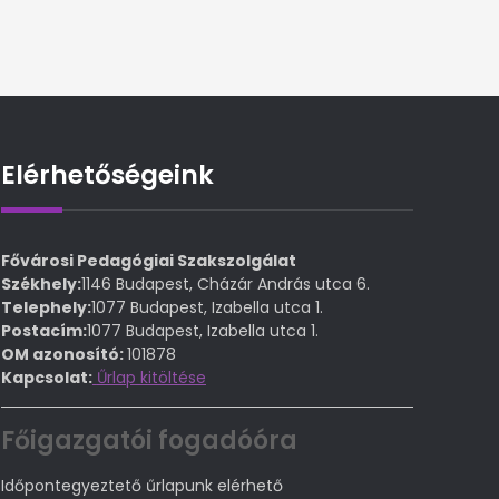
Elérhetőségeink
Fővárosi Pedagógiai Szakszolgálat
Székhely:
1146 Budapest, Cházár András utca 6.
Telephely:
1077 Budapest, Izabella utca 1.
Postacím:
1077 Budapest, Izabella utca 1.
OM azonosító:
101878
Kapcsolat:
Űrlap kitöltése
Főigazgatói fogadóóra
Időpontegyeztető űrlapunk elérhető