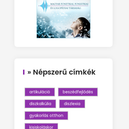
» Népszerű címkék
artikuláció
beszédfejlődés
diszkalkúlia
diszlexia
gyakorlás otthon
kisiskoláskor