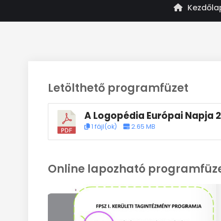
Kezdőla
Letölthető programfüzet
A Logopédia Európai Napja 
1 fájl(ok)
2.65 MB
Online lapozható programfüz