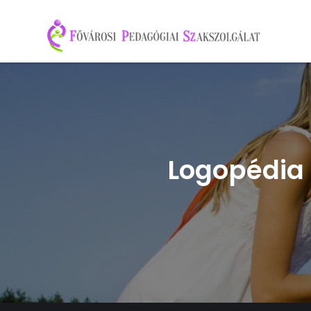
Főv
Buda
Logopédia 