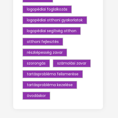
logopédiai foglalkozás
logopédiai otthoni gyakorlatok
logopédiai segítség otthon
otthoni fejlesztés
részképesség zavar
szorongás
számolási zavar
tartásprobléma felismerése
tartásprobléma kezelése
óvodáskor