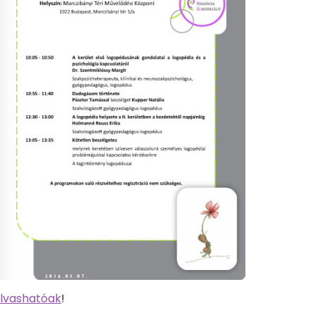
 olvashatóak
!