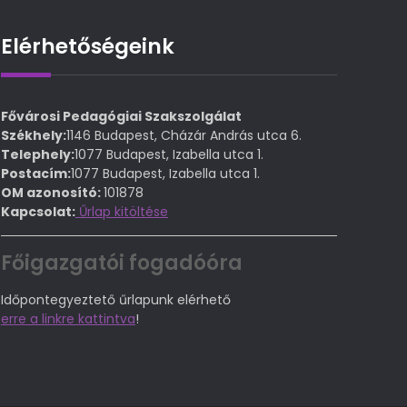
Elérhetőségeink
Fővárosi Pedagógiai Szakszolgálat
Székhely:
1146 Budapest, Cházár András utca 6.
Telephely:
1077 Budapest, Izabella utca 1.
Postacím:
1077 Budapest, Izabella utca 1.
OM azonosító:
101878
Kapcsolat:
Űrlap kitöltése
Főigazgatói fogadóóra
Időpontegyeztető űrlapunk elérhető
erre a linkre kattintva
!