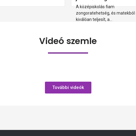
A középiskolás fiam
zongoratehetség, és matekból 
kiválóan teljesít, a...
Tovább Olvasom
Videó szemle
További videók