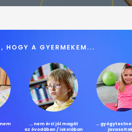
, HOGY A GYERMEKEM...
 nem
… nem érzi jól magát
… gyógytestne
az óvodában / iskolában
javasoltak