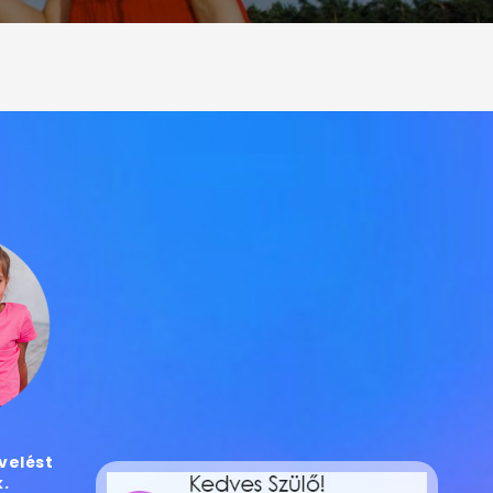
velést
.