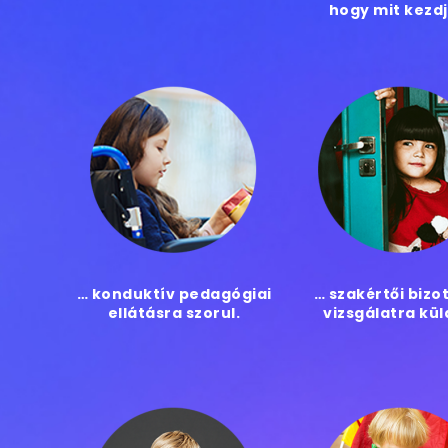
hogy mit kezd
… konduktív pedagógiai
… szakértői bizo
ellátásra szorul.
vizsgálatra kül