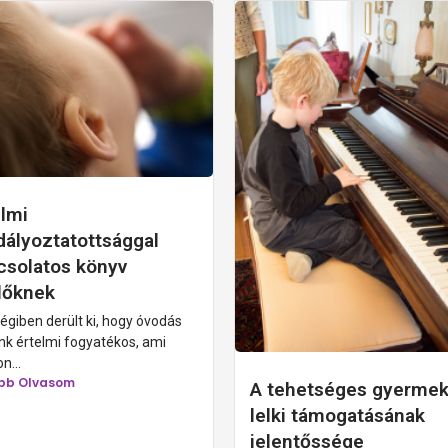
elmi
dályoztatottsággal
csolatos könyv
lőknek
giben derült ki, hogy óvodás
únk értelmi fogyatékos, ami
n...
bb Olvasom
A tehetséges gyerme
lelki támogatásának
jelentőssége