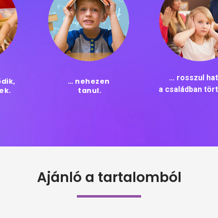
… rosszul ha
dik,
… nehezen
a családban tör
ek.
tanul.
Ajánló a tartalomból