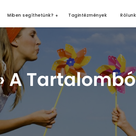
árosi Pedagógiai Szakszolgálat
Miben segíthetünk?
Tagintézmények
Rólunk
pest
» A Tartalombó