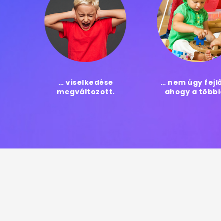
… viselkedése
… nem úgy fejlő
megváltozott.
ahogy a többi