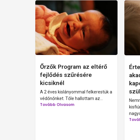
Őrzők Program az eltérő
Ért
fejlődés szűrésére
aka
kicsiknél
kap
szü
A 2 éves kislányommal felkerestük a
védőnőnket. Tőle hallottam az...
Nemré
Tovább Olvasom
kisfi
nagyo
Tová