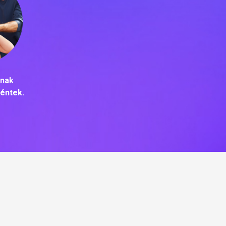
tnak
téntek.