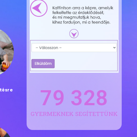
79 328
ztésre
GYERMEKNEK SEGÍTETTÜNK