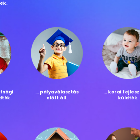
jek.
ttsági
… pályaválasztás
… korai fejles
dték.
előtt áll.
küldték.