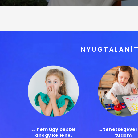
NYUGTALANÍT
… nem úgy beszél
… tehetségével
ahogy kellene.
tudom,